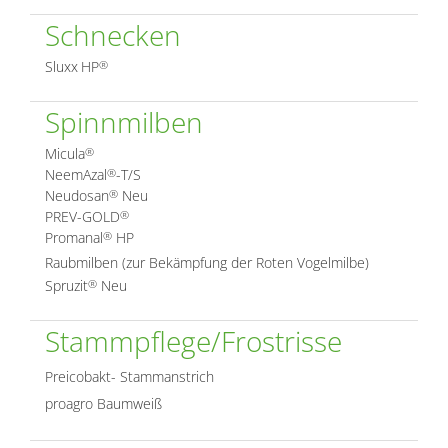
Schnecken
Sluxx
HP
®
Spinnmilben
Micula
®
NeemAzal
-T/S
®
Neudosan
Neu
®
PREV-GOLD
®
Promanal
HP
®
Raubmilben (zur Bekämpfung der Roten Vogelmilbe)
Spruzit
Neu
®
Stammpflege/Frostrisse
Preicobakt- Stammanstrich
proagro Baumweiß