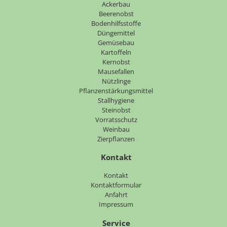
überspringen
Ackerbau
Beerenobst
Bodenhilfsstoffe
Düngemittel
Gemüsebau
Kartoffeln
Kernobst
Mausefallen
Nützlinge
Pflanzenstärkungsmittel
Stallhygiene
Steinobst
Vorratsschutz
Weinbau
Zierpflanzen
Kontakt
Navigation
Kontakt
überspringen
Kontaktformular
Anfahrt
Impressum
Service