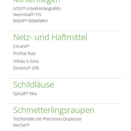
IVOG
-Insektenfangtafeln
®
NeemAzal
-T/S
®
Rebell
Klebefallen
®
Netz- und Haftmittel
Cocana
®
ProFital fluid
Trifolio S-forte
Zentero
SPR
®
Schildläuse
Spruzit
Neu
®
Schmetterlingsraupen
Trichterfalle mit Pheromon-Dispenser
XenTari
®