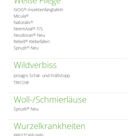
IVOG
-Insektenfangtafeln
®
Micula
®
Naturalis
®
NeemAzal
-T/S
®
Neudosan
Neu
®
Rebell
Klebefallen
®
Spruzit
Neu
®
Wildverbiss
proagro Schäl- und Fraßstopp
TRICO®
Woll-/Schmierläuse
Spruzit
Neu
®
Wurzelkrankheiten
PRESTOP
(WP)
®