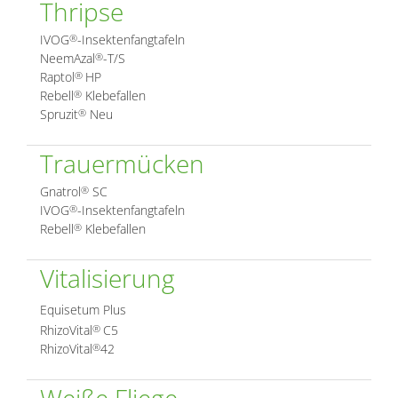
Thripse
IVOG
-Insektenfangtafeln
®
NeemAzal
-T/S
®
Raptol
HP
®
Rebell
Klebefallen
®
Spruzit
Neu
®
Trauermücken
Gnatrol
SC
®
IVOG
-Insektenfangtafeln
®
Rebell
Klebefallen
®
Vitalisierung
Equisetum Plus
RhizoVital
C5
®
RhizoVital
42
®
Weiße Fliege