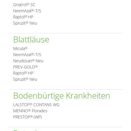
Gnatrol
SC
®
NeemAzal
-T/S
®
Raptol
HP
®
Spruzit
Neu
®
Blattläuse
Micula
®
NeemAzal
-T/S
®
Neudosan
Neu
®
PREV-GOLD
®
Raptol
HP
®
Spruzit
Neu
®
Bodenbürtige Krankheiten
LALSTOP
CONTANS WG
®
MENNO
Florades
®
PRESTOP
(WP)
®