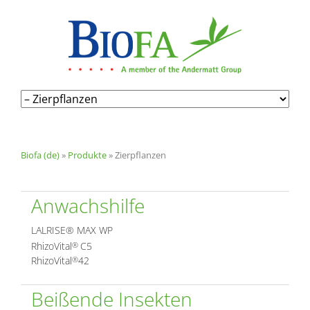
Navigation
überspringen
Biofa (de)
»
Produkte
»
Zierpflanzen
Anwachshilfe
LALRISE® MAX WP
RhizoVital
C5
®
RhizoVital
42
®
Beißende Insekten