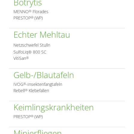
Botrytis
MENNO
Florades
®
PRESTOP
(WP)
®
Echter Mehltau
Netzschwefel Stulln
SulfoLiq® 800 SC
VitiSan
®
Gelb-/Blautafeln
IVOG
-Insektenfangtafeln
®
Rebell
Klebefallen
®
Keimlingskrankheiten
PRESTOP
(WP)
®
Minierfliegen