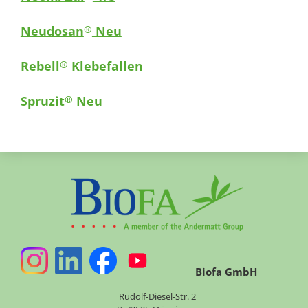
Neudosan
Neu
®
Rebell
Klebefallen
®
Spruzit
Neu
®
Biofa GmbH
Rudolf-Diesel-Str. 2