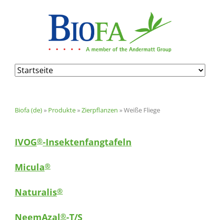
Navigation
überspringen
Biofa (de)
»
Produkte
»
Zierpflanzen
»
Weiße Fliege
IVOG
-Insektenfangtafeln
®
Micula
®
Naturalis
®
NeemAzal
-T/S
®