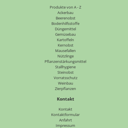
Navigation
Produkte von A - Z
überspringen
Ackerbau
Beerenobst
Bodenhilfsstoffe
Düngemittel
Gemüsebau
Kartoffeln
Kernobst
Mausefallen
Nützlinge
Pflanzenstärkungsmittel
Stallhygiene
Steinobst
Vorratsschutz
Weinbau
Zierpflanzen
Kontakt
Navigation
Kontakt
überspringen
Kontaktformular
Anfahrt
Impressum