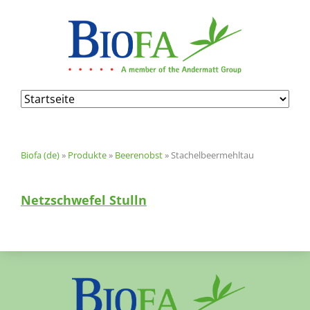
Navigation
überspringen
Biofa (de)
»
Produkte
»
Beerenobst
»
Stachelbeermehltau
Netzschwefel Stulln