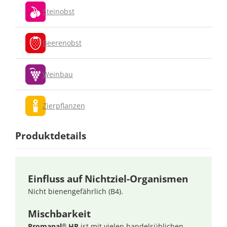
Steinobst
Beerenobst
Weinbau
Zierpflanzen
Produktdetails
Einfluss auf Nichtziel-Organismen
Nicht bienengefährlich (B4).
Mischbarkeit
Promanal
HP
ist mit vielen handelsüblichen
®