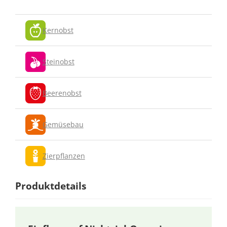
Kernobst
Steinobst
Beerenobst
Gemüsebau
Zierpflanzen
Produktdetails