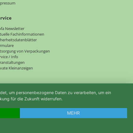
pressum
rvice
vigation
ofa Newsletter
erspringen
tuelle Fachinformationen
cherheitsdatenblätter
rmulare
tsorgung von Verpackungen
rvice / Info
ranstaltungen
ivate Kleinanzeigen
endet, um personenbezogene Daten zu verarbeiten, um ein
kung für die Zukunft widerrufen.
MEHR