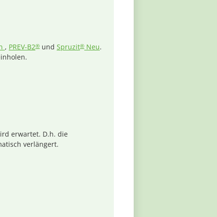
ln
,
PREV-B2
und
Spruzit
Neu
.
®
®
inholen.
d erwartet. D.h. die
atisch verlängert.