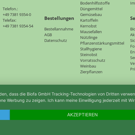
Bodenhilfsstoffe
Im
Telefon.:
Düngemittel
+49 7381 9354-0
Gemüsebau
Bestellungen
Se
Telefax:
Kartoffeln
+49 7381 9354-54
Kernobst
Bestellannahme
Na
Bi
Mausefallen
AGB
üb
Ak
Nützlinge
Datenschutz
Si
Pflanzenstärkungsmittel
Fo
Stallhygiene
En
Steinobst
Se
Vorratsschutz
Ve
Weinbau
Pr
Zierpflanzen
tanden, dass die Biofa GmbH Tracking-Technologien von Dritten verw
ene Werbung zu zeigen. Ich kann meine Einwilligung jederzeit mit Wir
AKZEPTIEREN