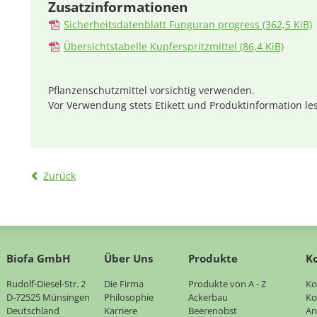
Zusatzinformationen
Sicherheitsdatenblatt Funguran progress
(362,5 KiB)
Übersichtstabelle Kupferspritzmittel
(86,4 KiB)
Pflanzenschutzmittel vorsichtig verwenden.
Vor Verwendung stets Etikett und Produktinformation le
Zurück
Biofa GmbH
Über Uns
Produkte
K
Rudolf-Diesel-Str. 2
Navigation
Die Firma
Navigation
Produkte von A - Z
Na
Ko
D-72525 Münsingen
überspringen
Philosophie
überspringen
Ackerbau
üb
Ko
Deutschland
Karriere
Beerenobst
An