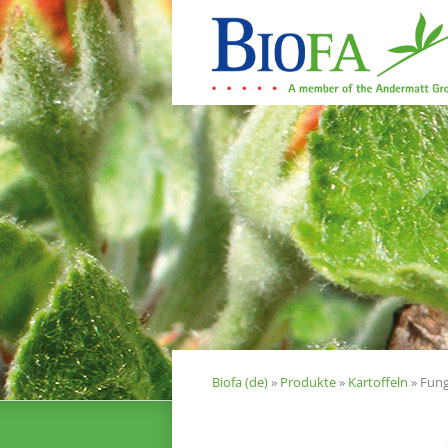
Navigation
überspringen
about
Produkte
Biofa (de)
»
Produkte
»
Kartoffeln
»
Fung