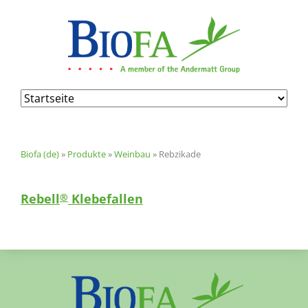
Navigation
überspringen
Biofa (de)
»
Produkte
»
Weinbau
»
Rebzikade
Rebell
Klebefallen
®