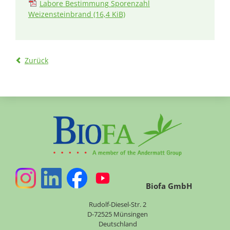
Labore Bestimmung Sporenzahl
Weizensteinbrand
(16,4 KiB)
Zurück
Biofa GmbH
Rudolf-Diesel-Str. 2
D-72525 Münsingen
Deutschland