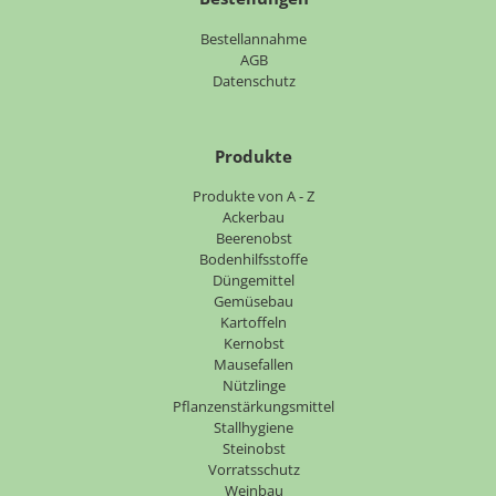
Bestellannahme
AGB
Datenschutz
Produkte
Navigation
Produkte von A - Z
überspringen
Ackerbau
Beerenobst
Bodenhilfsstoffe
Düngemittel
Gemüsebau
Kartoffeln
Kernobst
Mausefallen
Nützlinge
Pflanzenstärkungsmittel
Stallhygiene
Steinobst
Vorratsschutz
Weinbau