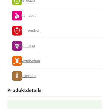
Kernobst
Steinobst
Beerenobst
Weinbau
Gemüsebau
Ackerbau
Produktdetails