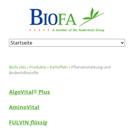
Navigation
überspringen
Biofa (de)
»
Produkte
»
Kartoffeln
»
Pflanzenstärkung und
Bodenhilfsstoffe
AlgoVital
Plus
®
AminoVital
FULVIN
flüssig