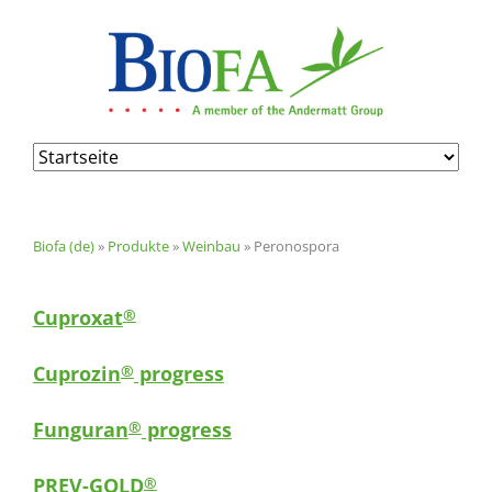
Navigation
überspringen
Biofa (de)
»
Produkte
»
Weinbau
»
Peronospora
Cuproxat
®
Cuprozin
progress
®
Funguran
progress
®
PREV-GOLD
®