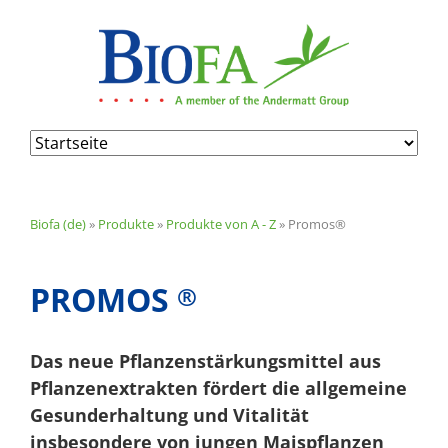
Navigation
überspringen
Biofa (de)
»
Produkte
»
Produkte von A - Z
»
Promos®
PROMOS
®
Das neue Pflanzenstärkungsmittel aus
Pflanzenextrakten fördert die allgemeine
Gesunderhaltung und Vitalität
insbesondere von jungen Maispflanzen