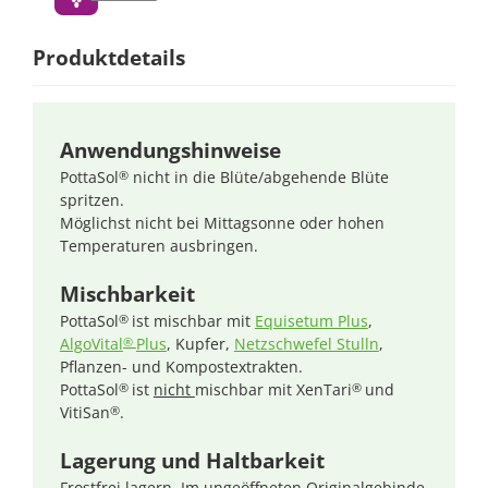
Produktdetails
Anwendungshinweise
PottaSol
nicht in die Blüte/abgehende Blüte
®
spritzen.
Möglichst nicht bei Mittagsonne oder hohen
Temperaturen ausbringen.
Mischbarkeit
PottaSol
ist mischbar mit
Equisetum Plus
,
®
AlgoVital
Plus
, Kupfer,
Netzschwefel Stulln
,
®
Pflanzen- und Kompostextrakten.
PottaSol
ist
nicht
mischbar mit XenTari
und
®
®
VitiSan
.
®
Lagerung und Haltbarkeit
Frostfrei lagern. Im ungeöffneten Originalgebinde