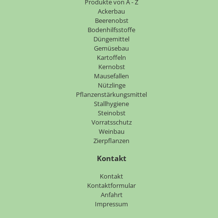
Navigation
Produkte von A - Z
überspringen
Ackerbau
Beerenobst
Bodenhilfsstoffe
Düngemittel
Gemüsebau
Kartoffeln
Kernobst
Mausefallen
Nützlinge
Pflanzenstärkungsmittel
Stallhygiene
Steinobst
Vorratsschutz
Weinbau
Zierpflanzen
Kontakt
Navigation
Kontakt
überspringen
Kontaktformular
Anfahrt
Impressum