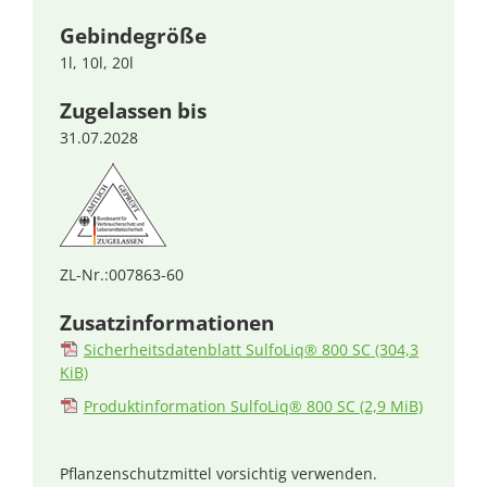
Gebindegröße
1l, 10l, 20l
Zugelassen bis
31.07.2028
ZL-Nr.:007863-60
Zusatzinformationen
Sicherheitsdatenblatt SulfoLiq® 800 SC
(304,3
KiB)
Produktinformation SulfoLiq® 800 SC
(2,9 MiB)
Pflanzenschutzmittel vorsichtig verwenden.