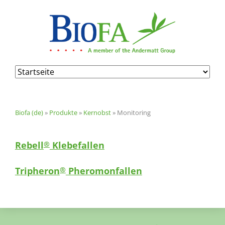
Navigation
überspringen
Biofa (de)
»
Produkte
»
Kernobst
»
Monitoring
Rebell
Klebefallen
®
Tripheron
Pheromonfallen
®