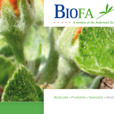
Navigation
überspringen
about
Produkte
Biofa (de)
»
Produkte
»
Steinobst
»
Kirsc