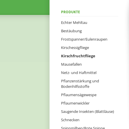
Navigation
PRODUKTE
überspringen
Echter Mehltau
Bestäubung
Frostspanner/Eulenraupen
Kirschessigfliege
Kirschfruchtfliege
Mausefallen
Netz- und Haftmittel
Pflanzenstärkung und
Bodenhilfsstoffe
Pflaumensägewespe
Pflaumenwickler
Saugende Insekten (Blattläuse)
Schnecken
Spinnmilben/Rote Spinne