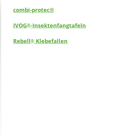
combi-protec®
IVOG
-Insektenfangtafeln
®
Rebell
Klebefallen
®