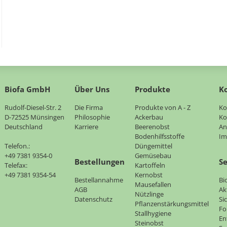
Biofa GmbH
Über Uns
Produkte
K
Rudolf-Diesel-Str. 2
Navigation
Die Firma
Navigation
Produkte von A - Z
Na
Ko
D-72525 Münsingen
überspringen
Philosophie
überspringen
Ackerbau
üb
Ko
Deutschland
Karriere
Beerenobst
An
Bodenhilfsstoffe
Im
Telefon.:
Düngemittel
+49 7381 9354-0
Gemüsebau
Bestellungen
Se
Telefax:
Kartoffeln
+49 7381 9354-54
Kernobst
Bestellannahme
Na
Bi
Mausefallen
AGB
üb
Ak
Nützlinge
Datenschutz
Si
Pflanzenstärkungsmittel
Fo
Stallhygiene
En
Steinobst