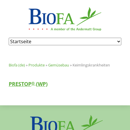
Navigation
überspringen
Biofa (de)
»
Produkte
»
Gemüsebau
»
Keimlingskrankheiten
PRESTOP
(WP)
®