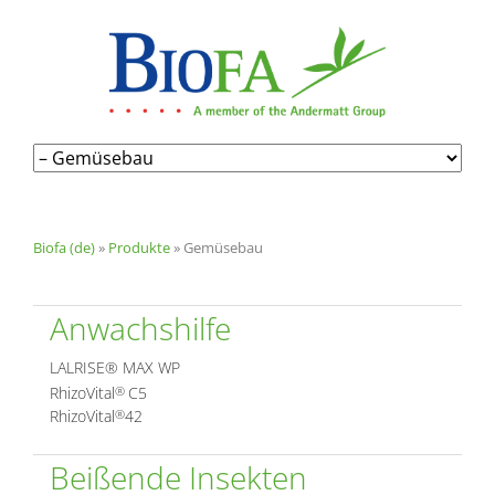
Navigation
überspringen
Biofa (de)
»
Produkte
»
Gemüsebau
Anwachshilfe
LALRISE® MAX WP
RhizoVital
C5
®
RhizoVital
42
®
Beißende Insekten