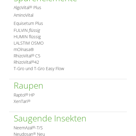
AlgoVital
Plus
®
AminoVital
Equisetum Plus
FULVIN
flüssig
HUMIN flüssig
LALSTIM OSMO
mOlnasa®
RhizoVital
C5
®
RhizoVital
42
®
T-Gro und T-Gro Easy Flow
Raupen
Raptol
HP
®
XenTari
®
Saugende Insekten
NeemAzal
-T/S
®
Neudosan
Neu
®