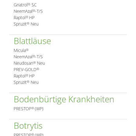
Gnatrol
SC
®
NeemAzal
-T/S
®
Raptol
HP
®
Spruzit
Neu
®
Blattläuse
Micula
®
NeemAzal
-T/S
®
Neudosan
Neu
®
PREV-GOLD
®
Raptol
HP
®
Spruzit
Neu
®
Bodenbürtige Krankheiten
PRESTOP
(WP)
®
Botrytis
PRESTOP
(WP)
®