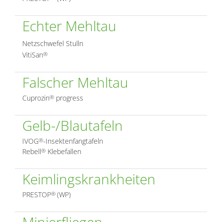
Echter Mehltau
Netzschwefel Stulln
VitiSan
®
Falscher Mehltau
Cuprozin
progress
®
Gelb-/Blautafeln
IVOG
-Insektenfangtafeln
®
Rebell
Klebefallen
®
Keimlingskrankheiten
PRESTOP
(WP)
®
Minierfliegen