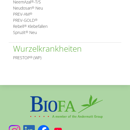
NeemAzal
-T/S
®
Neudosan
Neu
®
PREV-AM
®
PREV-GOLD
®
Rebell
Klebefallen
®
Spruzit
Neu
®
Wurzelkrankheiten
PRESTOP
(WP)
®