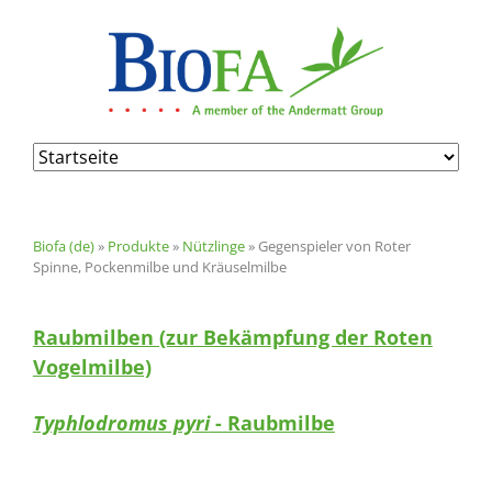
Navigation
überspringen
Biofa (de)
»
Produkte
»
Nützlinge
»
Gegenspieler von Roter
Spinne, Pockenmilbe und Kräuselmilbe
Raubmilben (zur Bekämpfung der Roten
Vogelmilbe)
Typhlodromus pyri
- Raubmilbe