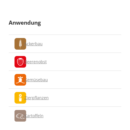
Anwendung
Ackerbau
Beerenobst
Gemüsebau
Zierpflanzen
Kartoffeln