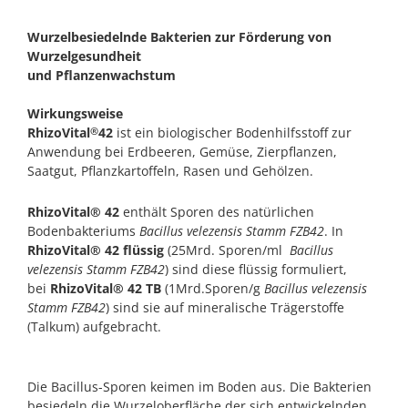
Wurzelbesiedelnde Bakterien zur Förderung von
Wurzelgesundheit
und Pflanzenwachstum
Wirkungsweise
RhizoVital
42
ist ein biologischer Bodenhilfsstoff zur
®
Anwendung bei Erdbeeren, Gemüse, Zierpflanzen,
Saatgut, Pflanzkartoffeln, Rasen und Gehölzen.
RhizoVital® 42
enthält Sporen des natürlichen
Bodenbakteriums
Bacillus velezensis Stamm FZB42
. In
RhizoVital® 42 flüssig
(25Mrd. Sporen/ml
Bacillus
velezensis Stamm FZB42
) sind diese flüssig formuliert,
bei
RhizoVital® 42 TB
(1Mrd.Sporen/g
Bacillus velezensis
Stamm FZB42
) sind sie auf mineralische Trägerstoffe
(Talkum) aufgebracht.
Die Bacillus-Sporen keimen im Boden aus. Die Bakterien
besiedeln die Wurzeloberfläche der sich entwickelnden