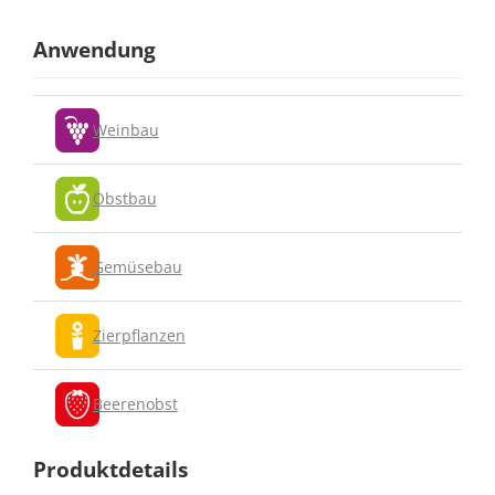
Anwendung
Weinbau
Obstbau
Gemüsebau
Zierpflanzen
Beerenobst
Produktdetails