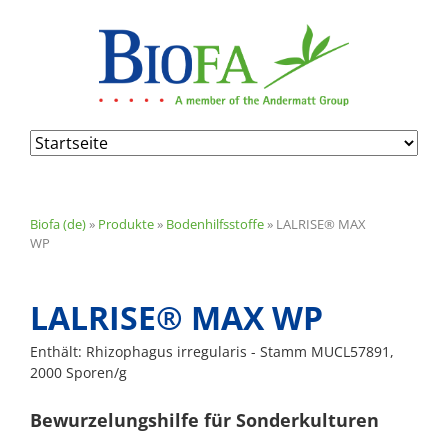
Navigation
überspringen
Biofa (de)
»
Produkte
»
Bodenhilfsstoffe
»
LALRISE® MAX
WP
LALRISE® MAX WP
Enthält: Rhizophagus irregularis - Stamm MUCL57891,
2000 Sporen/g
Bewurzelungshilfe für Sonderkulturen