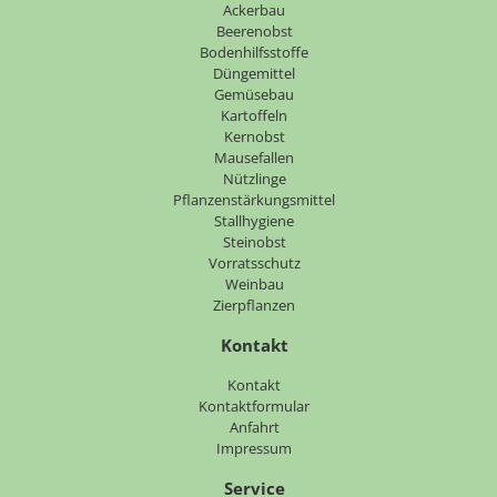
überspringen
Ackerbau
Beerenobst
Bodenhilfsstoffe
Düngemittel
Gemüsebau
Kartoffeln
Kernobst
Mausefallen
Nützlinge
Pflanzenstärkungsmittel
Stallhygiene
Steinobst
Vorratsschutz
Weinbau
Zierpflanzen
Kontakt
Navigation
Kontakt
überspringen
Kontaktformular
Anfahrt
Impressum
Service