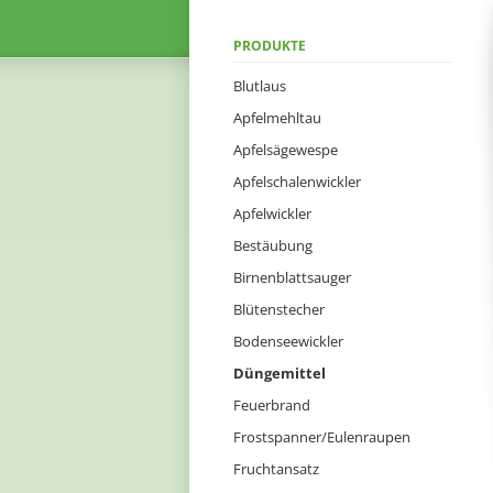
Navigation
PRODUKTE
überspringen
Blutlaus
Apfelmehltau
Apfelsägewespe
Apfelschalenwickler
Apfelwickler
Bestäubung
Birnenblattsauger
Blütenstecher
Bodenseewickler
Düngemittel
Feuerbrand
Frostspanner/Eulenraupen
Fruchtansatz