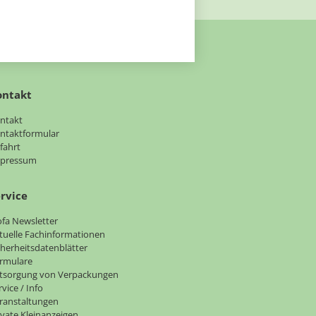
ontakt
vigation
ntakt
erspringen
ntaktformular
fahrt
pressum
rvice
vigation
ofa Newsletter
erspringen
tuelle Fachinformationen
cherheitsdatenblätter
rmulare
tsorgung von Verpackungen
rvice / Info
ranstaltungen
ivate Kleinanzeigen