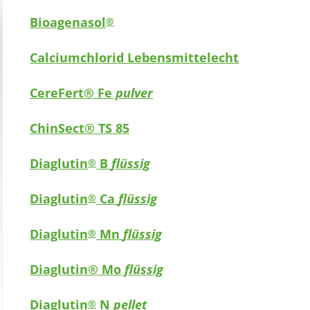
Bioagenasol
®
Calciumchlorid Lebensmittelecht
CereFert® Fe
pulver
ChinSect® TS 85
Diaglutin
B
flüssig
®
Diaglutin
Ca
flüssig
®
Diaglutin
Mn
flüssig
®
Diaglutin® Mo
flüssig
Diaglutin
N
pellet
®