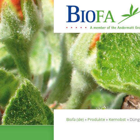
Navigation
überspringen
about
Produkte
Biofa (de)
»
Produkte
»
Kernobst
»
Düng