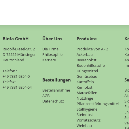
Biofa GmbH
Über Uns
Produkte
K
Rudolf-Diesel-Str. 2
Navigation
Die Firma
Navigation
Produkte von A - Z
Na
Ko
D-72525 Münsingen
überspringen
Philosophie
überspringen
Ackerbau
üb
Ko
Deutschland
Karriere
Beerenobst
An
Bodenhilfsstoffe
Im
Telefon.:
Düngemittel
+49 7381 9354-0
Gemüsebau
Bestellungen
Se
Telefax:
Kartoffeln
+49 7381 9354-54
Kernobst
Bestellannahme
Na
Bi
Mausefallen
AGB
üb
Ak
Nützlinge
Datenschutz
Si
Pflanzenstärkungsmittel
Fo
Stallhygiene
En
Steinobst
Se
Vorratsschutz
Ve
Weinbau
Pr