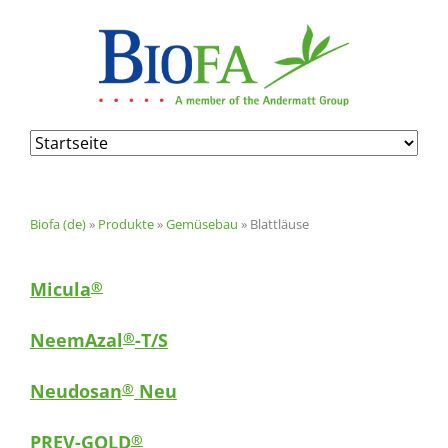
Navigation
überspringen
Biofa (de)
»
Produkte
»
Gemüsebau
»
Blattläuse
Micula
®
NeemAzal
-T/S
®
Neudosan
Neu
®
PREV-GOLD
®