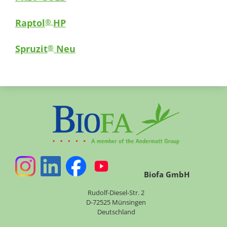
Raptol
HP
®
Spruzit
Neu
®
Biofa GmbH
Rudolf-Diesel-Str. 2
D-72525 Münsingen
Deutschland