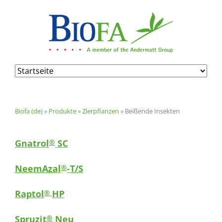
Navigation
überspringen
Biofa (de)
»
Produkte
»
Zierpflanzen
»
Beißende Insekten
Gnatrol
SC
®
NeemAzal
-T/S
®
Raptol
HP
®
Spruzit
Neu
®