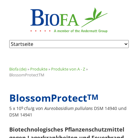
Navigation
überspringen
Biofa (de)
»
Produkte
»
Produkte von A - Z
»
BlossomProtectTM
BlossomProtect
TM
5 x 10
cfu/g von
Aureobasidium pullulans
DSM 14940 und
9
DSM 14941
Biotechnologisches Pflanzenschutzmittel
gegen Lagerkrankheiten und Feuerbrand