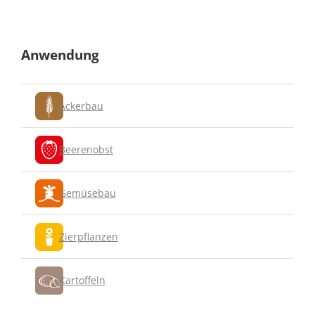
Anwendung
Ackerbau
Beerenobst
Gemüsebau
Zierpflanzen
Kartoffeln