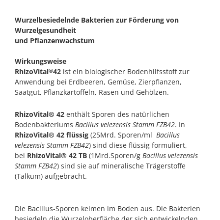
Wurzelbesiedelnde Bakterien zur Förderung von
Wurzelgesundheit
und Pflanzenwachstum
Wirkungsweise
RhizoVital
42
ist ein biologischer Bodenhilfsstoff zur
®
Anwendung bei Erdbeeren, Gemüse, Zierpflanzen,
Saatgut, Pflanzkartoffeln, Rasen und Gehölzen.
RhizoVital® 42
enthält Sporen des natürlichen
Bodenbakteriums
Bacillus velezensis Stamm FZB42
. In
RhizoVital® 42 flüssig
(25Mrd. Sporen/ml
Bacillus
velezensis Stamm FZB42
) sind diese flüssig formuliert,
bei
RhizoVital® 42 TB
(1Mrd.Sporen/g
Bacillus velezensis
Stamm FZB42
) sind sie auf mineralische Trägerstoffe
(Talkum) aufgebracht.
Die Bacillus-Sporen keimen im Boden aus. Die Bakterien
besiedeln die Wurzeloberfläche der sich entwickelnden