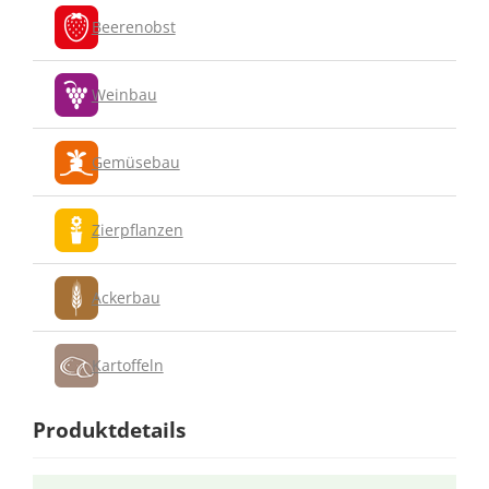
Beerenobst
Weinbau
Gemüsebau
Zierpflanzen
Ackerbau
Kartoffeln
Produktdetails