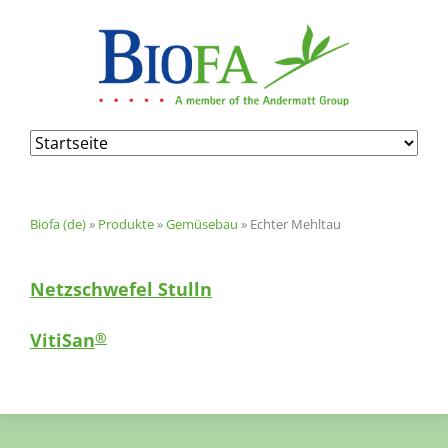
Navigation
überspringen
Biofa (de)
»
Produkte
»
Gemüsebau
»
Echter Mehltau
Netzschwefel Stulln
VitiSan
®